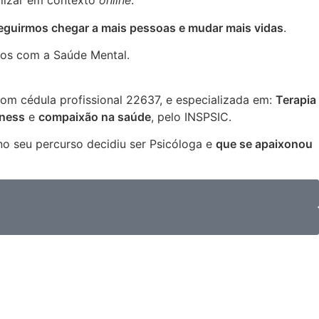
alizar em contexto
online
.
onseguirmos chegar a mais pessoas e mudar mais vidas
.
os com a Saúde Mental.
m cédula profissional 22637, e especializada em:
Terapia
lness
e
compaixão na saúde
, pelo INSPSIC.
no seu percurso decidiu ser Psicóloga e
que se apaixonou