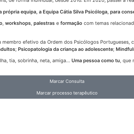
ens, de forma individual, desde 2016. Em 2020, passei a re
ha própria equipa, a Equipa Cátia Silva Psicóloga, para c
o
,
workshops
,
palestras
e
formação
com temas relacionad
u membro efetivo da Ordem dos Psicólogos Portugueses, co
adultos
;
Psicopatologia da criança ao adolescente
;
Mindfu
ha, tia, sobrinha, neta, amiga…
Uma pessoa como tu
, que 
Marcar Consulta
Marcar processo terapêutico