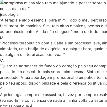
“A terapia na minha vida tem me ajudado a pensar sobre 
nosso dia a dia.”
R.
“A terapia é algo essencial para mim. Todo o meu percurs
facilitador do caminho. Sim, tem altos e baixos, pedras e
autoconhecimento. Ainda não cheguei à meta de todo, m
D.
“Processo terapêutico com a Cátia é um processo leve, ain
almofada, uma botija de oxigénio, a qualquer hora, qualq
que algum dia terei asas para voar.”
C.
“Quero-te agradecer do fundo do coração pelo teu acomp
passado e a descobrir mais sobre mim mesma. Sinto que, 
ansiedade. A tua abordagem profissional e empática tem s
pelo teu apoio, disponibilidade e pela diferença positiva qu
S.
A psicologia sempre me assustou, talvez por sempre resolv
(eu não tinha consciência de nada à minha volta), a estar 
profissional que é.”