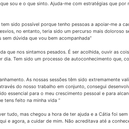
o que sou e o que sinto. Ajuda-me com estratégias que po
o tem sido possível porque tenho pessoas a apoiar-me a ca
 desvios, no entanto, teria sido um percurso mais doloroso
as sem dúvida que vou bem acompanhada”
da que nos sintamos pesados. É ser acolhida, ouvir as coi
uer dia. Tem sido um processo de autoconhecimento que, c
anhamento. As nossas sessões têm sido extremamente val
através do nosso trabalho em conjunto, consegui desenvo
ido essencial para o meu crescimento pessoal e para alcan
e tens feito na minha vida ”
er tudo, mas chegou a hora de ter ajuda e a Cátia foi sem 
aqui e agora, a cuidar de mim. Não acreditava até a conhec